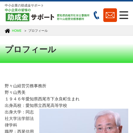
中小企業の助成金サポート
HOME
プロフィール
プロフィール
野々山経営労務事務所
野々山秀美
１９４６年愛知県西尾市下永良町生まれ
出身高校：愛知県立西尾高等学校
出身大学：同志
社大学法学部法
律学科
職歴：西尾信用